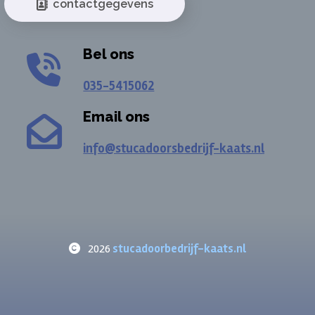
contactgegevens
Bel ons
035-5415062
Email ons
info@stucadoorsbedrijf-kaats.nl
2026
stucadoorbedrijf-kaats.nl